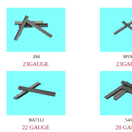
266
SP1
23GAUGE
23GA
BA7112
54
22 GAUGE
20 G