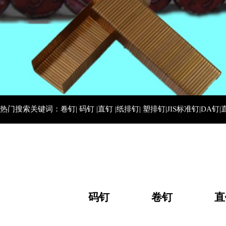
热门搜索关键词：卷钉| 码钉 |直钉 |纸排钉| 塑排钉|JIS标准钉|DA钉|
码钉
卷钉
直