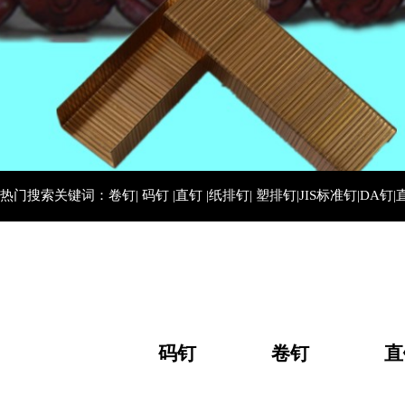
热门搜索关键词：卷钉| 码钉 |直钉 |纸排钉| 塑排钉|JIS标准钉|DA钉|
码钉
卷钉
直