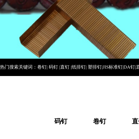
热门搜索关键词：卷钉| 码钉 |直钉 |纸排钉| 塑排钉|JIS标准钉|DA钉|
码钉
卷钉
直