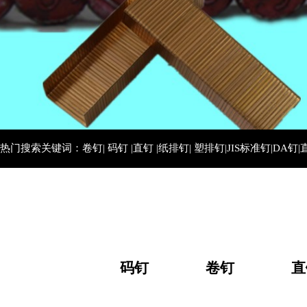
热门搜索关键词：卷钉| 码钉 |直钉 |纸排钉| 塑排钉|JIS标准钉|DA钉|
码钉
卷钉
直