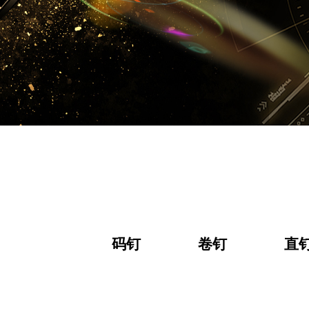
码钉
卷钉
直